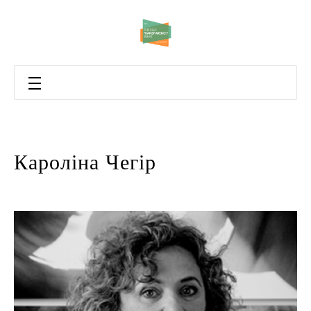
Кароліна Чегір