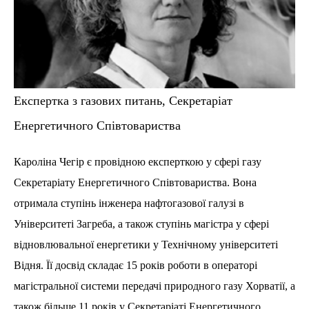
Експертка з газових питань, Секретаріат
Енергетичного Співтовариства
Кароліна Чегір є провідною експерткою у сфері газу
Секретаріату Енергетичного Співтовариства. Вона
отримала ступінь інженера нафтогазової галузі в
Університеті Загреба, а також ступінь магістра у сфері
відновлювальної енергетики у Технічному університеті
Відня. Її досвід складає 15 років роботи в операторі
магістральної системи передачі природного газу Хорватії, а
також більше 11 років у Секретаріаті Енергетичного